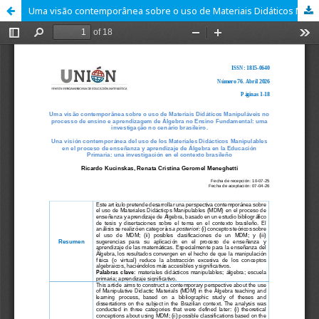
Uma visão contemporânea sobre o uso de Materiais Didáticos Manipuláveis no processo de ensino e aprendizagem de Álgebra no Ensino Fundamental: uma investigação no cenário brasileiro