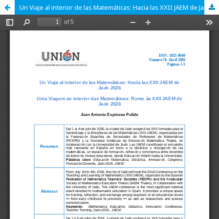
Un Viaje al interior de las Matemáticas: Hacia las XXII JAEM de Jaén 2026; Compartir matemáticas