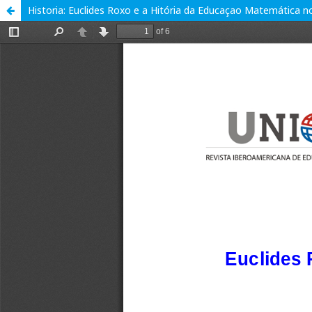
Historia: Euclides Roxo e a Hitória da Educaçao Matemática no