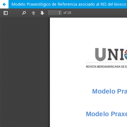
Modelo Praxeológico de Referencia asociado al REI del kiosco