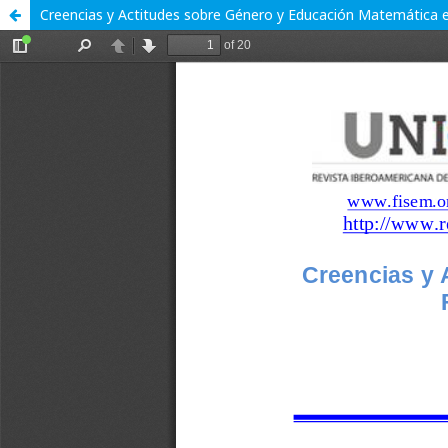
Creencias y Actitudes sobre Género y Educación Matemática e