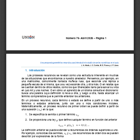
Número 
76
-
A
br
il
20
26
–
Página 
1
Una propuesta geométrico
-
recursiva para introducir el estudio de series numéricas en el aula
J
.
A. Aledo, J
.
C. Cortés, 
M.
E. Flores y J
.
P. Llano
1.
Introducción
Los procesos recursivos se revelan como una estructura inherente en muchas 
de las situaciones que encontramos a nuestro alrededor.
Pensemos, por ejemplo,
en 
una 
matrioshka
,  comúnmente  llamada  muñeca  rusa,  que  esconde  una  réplica  a 
pequeña escala de sí misma, que a su vez esconde otra, y otra más. O en relatos que 
se cuentan dentro de otros relatos, como los que Sherezade narra para salvar su vida 
en 
Las mil y una noches
. O en cómo un aprendiz de un idioma consulta el diccionario: 
busca una palabra cuya definición lo lleva a otra, y luego a otra, hasta alcanzar un 
término comprensible que le permite entender los anteriores. 
En un proceso recursivo, cada término o estado se define a partir de uno o más 
términos  o  estados  anteriores,  junto  con  una  o  más  condiciones  iniciales. 
Matemáticamente, un proceso recursivo de primer orden se puede definir a partir de 
una sucesión 
en la que:
{
}
푥
푛
1.
Se especifica la semilla o primer término 
.
푥
0
2.
Se proporciona una ley
que 
define cualquier término en función del anterior
푔
(
)
푥
=
푔
푥
,
푛
=
0
,
1
,
2
,
...
푛
+
1
푛
La definición anterior se puede extender a recurrencias de órdenes superiores a uno. 
Por ejemplo, conocidas dos semillas, 
y 
, las recurrencias de orden dos se pueden 
푥
푥
0
1
describir por expresiones de la forma