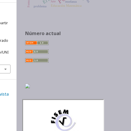
Arte
enseñanza
Educación Matemática
problema
artir
Número actual
erado
p/UNI
vista