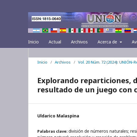
Inicio
Actual
Archivos
Acerca de
Av
Inicio
/
Archivos
/
Vol. 20 Núm. 72 (2024): UNIÓN-
Explorando reparticiones, di
resultado de un juego con 
Uldarico Malaspina
división de números naturales; res
Palabras clave: