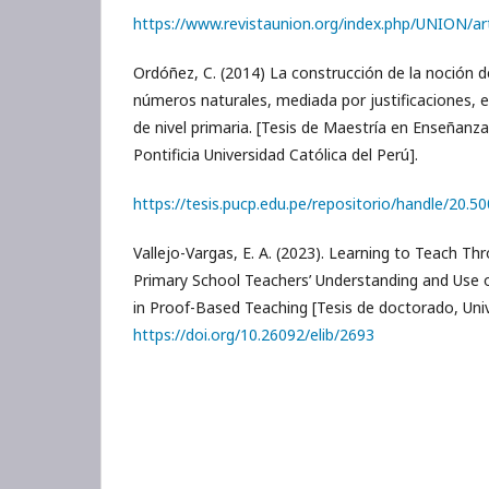
https://www.revistaunion.org/index.php/UNION/art
Ordóñez, C. (2014) La construcción de la noción de 
números naturales, mediada por justificaciones, 
de nivel primaria. [Tesis de Maestría en Enseñanz
Pontificia Universidad Católica del Perú].
https://tesis.pucp.edu.pe/repositorio/handle/20.5
Vallejo-Vargas, E. A. (2023). Learning to Teach Thr
Primary School Teachers’ Understanding and Use 
in Proof-Based Teaching [Tesis de doctorado, Uni
https://doi.org/10.26092/elib/2693