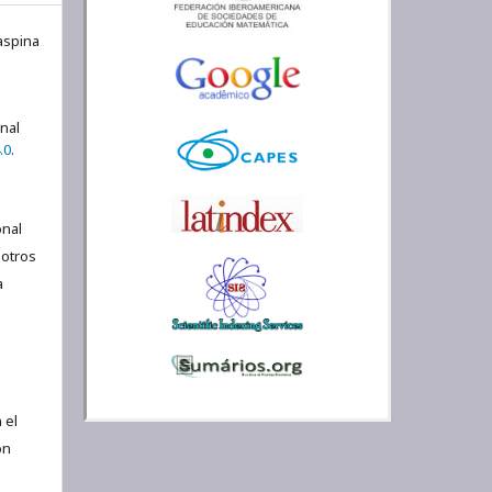
aspina
onal
.0
.
nal
 otros
a
 el
ón