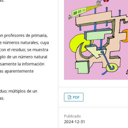
as.
on profesores de primaria,
e números naturales, cuya
con el residuo; se muestra
iplo de un número natural
osamente la información
stas aparentemente
iduo; múltiplos de un
PDF
as.
Publicado
2024-12-31