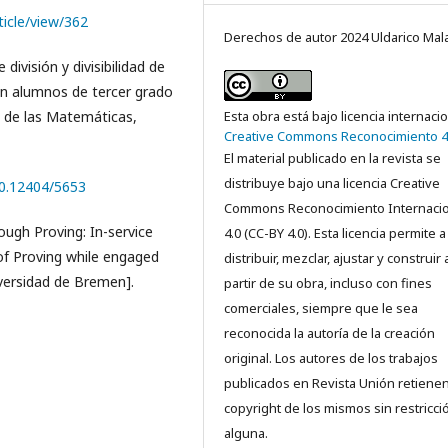
icle/view/362
Derechos de autor 2024 Uldarico Mal
división y divisibilidad de
en alumnos de tercer grado
Esta obra está bajo licencia internaci
a de las Matemáticas,
Creative Commons Reconocimiento 4
El material publicado en la revista se
distribuye bajo una licencia Creative
00.12404/5653
Commons Reconocimiento Internacio
ough Proving: In-service
4.0 (CC-BY 4.0). Esta licencia permite a
of Proving while engaged
distribuir, mezclar, ajustar y construir 
versidad de Bremen].
partir de su obra, incluso con fines
comerciales, siempre que le sea
reconocida la autoría de la creación
original. Los autores de los trabajos
publicados en Revista Unión retienen
copyright de los mismos sin restricci
alguna.