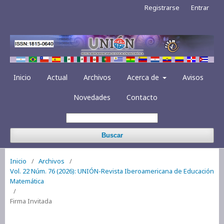
Registrarse
Entrar
Inicio
Actual
Archivos
Acerca de
Avisos
Novedades
Contacto
Buscar
Inicio
/
Archivos
/
Vol. 22 Núm. 76 (2026): UNIÓN-Revista Iberoamericana de Educación
Matemática
/
Firma Invitada