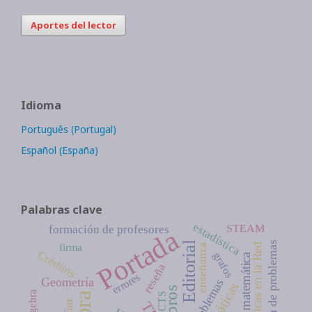
Aportes del lector
Idioma
Português (Portugal)
Español (España)
Palabras clave
estadística
STEAM
formación de profesores
Portada
resolución de problemas
Editorial
firma
Matemáticas en la Red
enseñanza
Créditos
grafos
educación matemática
reseña
errores
Geometría
problemas
Libros
álgebra
CTS