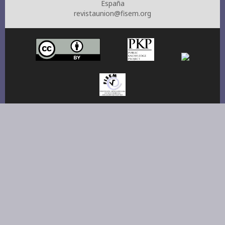
España
revistaunion@fisem.org