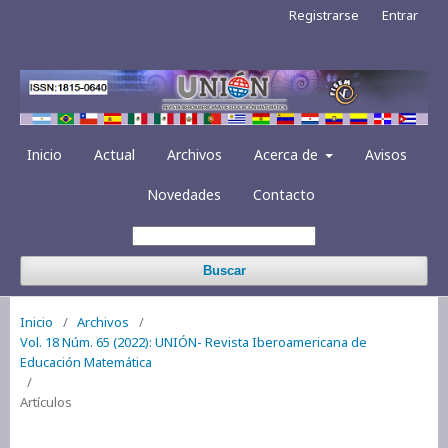
Registrarse
Entrar
Inicio
Actual
Archivos
Acerca de
Avisos
Novedades
Contacto
Buscar
Inicio
/
Archivos
/
Vol. 18 Núm. 65 (2022): UNIÓN- Revista Iberoamericana de
Educación Matemática
/
Artículos