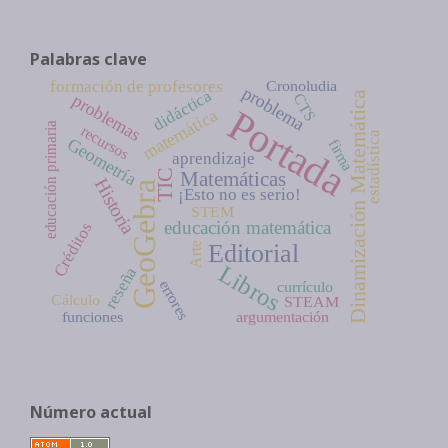
Palabras clave
Cronoludia
formación de profesores
problema
didáctica
Dinamización Matemática
CTS
problemas
Portada
matemática
educación primaria
recursos
estadística
Geometría
firma
aprendizaje
TIC
Matemáticas
Historia
GeoGebra
¡Esto no es serio!
STEM
educación matemática
Créditos
Editorial
Arte
Libros
reseña
errores
currículo
Cálculo
STEAM
funciones
argumentación
Número actual