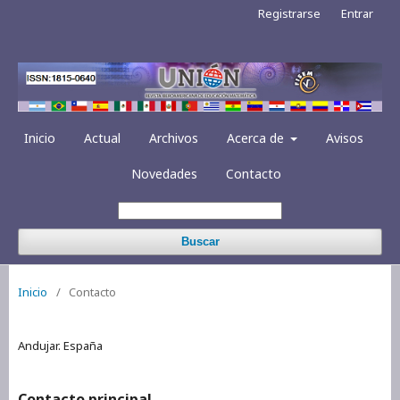
Registrarse
Entrar
Inicio
Actual
Archivos
Acerca de
Avisos
Novedades
Contacto
Buscar
Inicio
/
Contacto
Andujar. España
Contacto principal