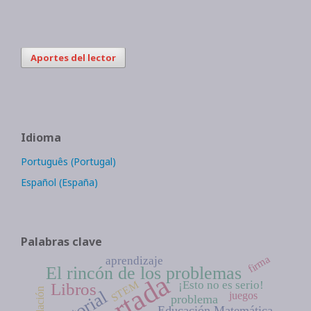
Aportes del lector
Idioma
Português (Portugal)
Español (España)
Palabras clave
firma
aprendizaje
El rincón de los problemas
Portada
STEM
¡Esto no es serio!
Libros
juegos
problema
Educación Matemática