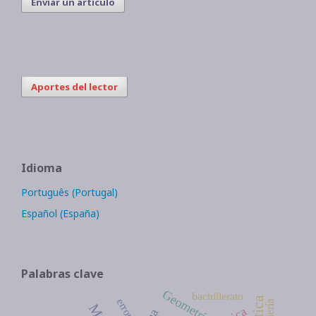
Enviar un artículo
Aportes del lector
Idioma
Português (Portugal)
Español (España)
Palabras clave
Geometría
bachillerato
errores