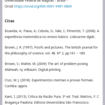
Universidade Federal de Alagoas - Brasil -
Orcid:
https://orcid.org/000-0001-9491-6869
Citas
Boavida, A.; Paiva, A.; Cebola, G.; Vale, I.; Pimentel, T. (2008). A
experiência matemática no ensino básico. Lisboa:me-dgidc.
Brown, J. R. (1997). Poofs and pictures. The british journal for
the philosophy of science: vol. 48. N° 2, pp.161 – 180.
Brown, S.; Walter, M. (2009) The art of problem posing.
Mahwah, nj: erlbaum. Digital printing.
Cruz, W. J. (2018). Experimentos mentais e provas formais.
Curitiba: appris.
Kant, I. (2013). Crítica da Razão Pura. 3ª ed. Trad. Mattos, F. C.
Bragança Paulista: Editora Universitária São Franscisco.