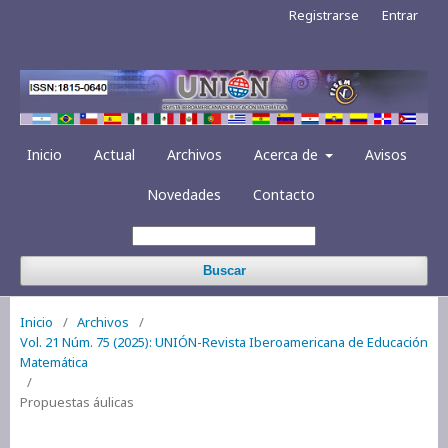
Registrarse
Entrar
Inicio
Actual
Archivos
Acerca de
Avisos
Novedades
Contacto
Buscar
Inicio
/
Archivos
/
Vol. 21 Núm. 75 (2025): UNIÓN-Revista Iberoamericana de Educación
Matemática
/
Propuestas áulicas